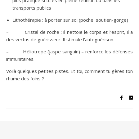
plus pratique si tu es en pleine réunion ou dans les
transports publics
Lithothérapie : à porter sur soi (poche, soutien-gorge)
– Cristal de roche : il nettoie le corps et l’esprit, il a
des vertus de guérisseur. Il stimule l’autoguérison.
– Héliotrope (jaspe sanguin) – renforce les défenses
immunitaires.
Voilà quelques petites pistes. Et toi, comment tu gères ton
rhume des foins ?